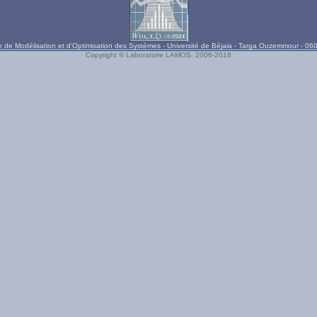
e de Modélisation et d'Optimisation des Systèmes - Université de Béjaia - Targa Ouzemmour - 060
Copyright © Laboratoire LAMOS, 2006-2018