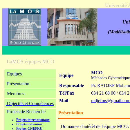
Université
Uni
(Modélisati
LaMOS.équipes.MCO
MCO
Equipes
Equipe
Méthodes Cybernétique
Présentation
Responsable
Pr. RADJEF Moham
Tél/Fax
034 21 08 00 / 034 2
Membres
Mail
radjefms@gmail.co
Objectifs et Compétences
Projets de Recherche
Présentation
Projets internationaux
Projets nationaux
Domaines d'intérêt de l'équipe M
Projets CNEPRU