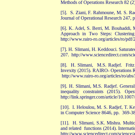
Methods of Operations Research 82 (2)
[5]. S. Ziani, F. Rahmoune, M. S. Rad
Journal of Operational Research 247, 
[6]. K. Adel, S. Berri, M. Bouhaddi,
Approach in Two Steps: Clusterin
http://www.rairo-ro.org/articles/ro/pd
[7]. H. Slimani, H. Keddouci. Saturat
207. http://www.sciencedirect.com/sc
[8]. H. Slimani, M.S. Radjef. Frit
Invexity (2015). RAIRO- Operations R
http://www.rairo-ro.org/articles/ro/a
[9]. H. Slimani, M.S. Radjef. General
inequality constraints (2015). Ope
http://link.springer.com/article/10.10
[10]. I. Heloulou, M. S. Radjef, T. K
in Computer Science 8646, pp. 369-38
[11]. H. Slimani, S.K. Mishra. Multio
and related functions (2014). Internat
http://www.sciencedirect.com/science