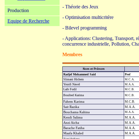
- Théorie des Jeux
Production
- Optimisation multicritère
Equipe de Recherche
- Bilevel programming
- Applications: Clustering, Transport, 
concurrence industrielle, Pollution, Ch
Membres
Nom et Prénom
Radjef Mohammed Said
Prof
Slimani Hichem
M.C.A.
Yousfi Nawel
M.A.A.
Laïb Fodil
M.C.B.
Bouibed Karima
M.C.B.
Fahem Karima
M.C.B.
Sait Razika
M.A.A.
Bouchama Kahina
M.A.A.
Kendi Salima
M.A.A.
Anzi Aicha
M.A.A.
Barache Fatiha
M.A.A.
Maafa Khaled
M.A.A.