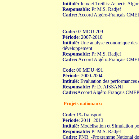
Intitulé:
Jeux et Treillis: Aspects Algo
Responsable:
Pr M.S. Radjef
Cadre:
Accord Algéro-Français CMEP
Code:
07 MDU 709
Période
: 2007-2010
Intitulé:
Une analyse économique des st
développement
Responsable:
Pr M.S. Radjef
Cadre:
Accord Algéro-Français CMEP-
Code:
00 MDU 491
Période
: 2000-2004
Intitulé:
Evaluation des performances 
Responsable:
Pr
D. AÏSSANI
Cadre:
Accord Algéro-Français CMEP-
Projets nationaux:
Code:
19-Transport
Période
: 2011 -2013
Intitulé:
Modélisation et SImulation po
Responsable:
Pr M.S. Radjef
Cadre:
PNR -Programme National de