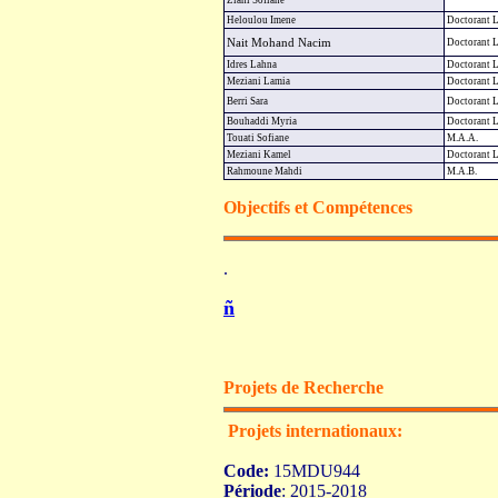
Ziani Sofiane
Heloulou Imene
Doctorant
Nait Mohand Nacim
Doctorant
Idres Lahna
Doctorant
Meziani Lamia
Doctorant
Berri Sara
Doctorant
Bouhaddi Myria
Doctorant
Touati Sofiane
M.A.A.
Meziani Kamel
Doctorant
Rahmoune Mahdi
M.A.B.
Objectifs et Compétences
.
ñ
Projets de Recherche
Projets internationaux:
Code:
15MDU944
Période
: 2015-2018