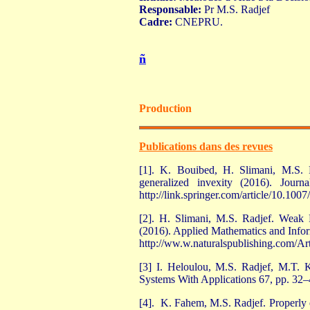
Responsable:
Pr M.S. Radjef
Cadre:
CNEPRU.
ñ
Production
Publications dans des revues
[1]. K. Bouibed, H. Slimani, M.S. R
generalized invexity (2016). Jour
http://link.springer.com/article/10.10
[2]. H. Slimani, M.S. Radjef. Weak 
(2016). Applied Mathematics and Infor
http://ww.w.naturalspublishing.com/A
[3] I. Heloulou, M.S. Radjef, M.T. K
Systems With Applications 67, pp. 32
[4]. K. Fahem, M.S. Radjef. Properly e