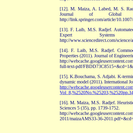
[12]. M. Maiza, A. Labed, M. S. Ra
Journal of Global Optim
http://link.springer.com/article/10.10
[13]. F. Laib, M.S. Radjef. Automate
Expert Systems w
http://www.sciencedirect.com/science
[14]. F. Laib, M.S. Radjef. Commo
Properties (2011). Journal of Engineer
http://webcache.googleusercontent.c
full-text-pdf/FBDD73C8515+&cd=1&
[15]. K.Bouchama, S. Adjabi. K-termina
dynamic model (2011). International Jo
http://webcache.googleusercontent.c
Vol_8,%2520No.%25203,%2520pp.34
[16]. M. Maiza, M.S. Radjef. Heuristi
Sciences 5 (35), pp. 1739-1752.
http://webcache.googleusercontent.
2011/maizaAMS33-36-2011.pdf+&cd=