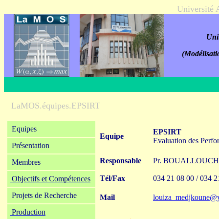
Université
Uni
(Modélisati
LaMOS.équipes.EPSIRT
Equipes
EPSIRT
Equipe
Evaluation des Perf
Présentation
Responsable
Pr. BOUALLOUCHE
Membres
Tél/Fax
034 21 08 00 / 034 2
Objectifs et Compétences
Projets de Recherche
Mail
louiza_medjkoune@y
Production