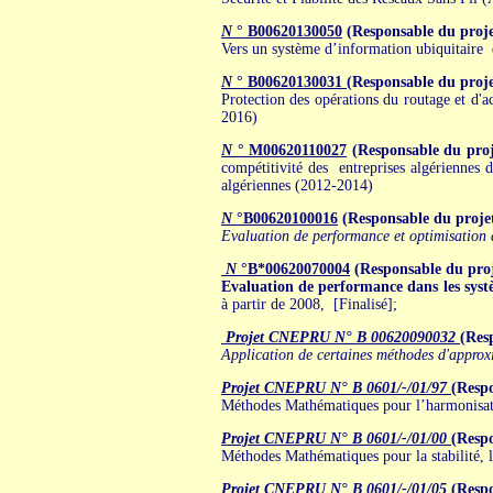
N
° B00620130050
(Responsable du pr
Vers un système d’information ubiquitaire d
N
° B00620130031
(Responsable du pr
Protection des opérations du routage et d'
2016)
N
° M00620110027
(Responsable du pro
compétitivité des entreprises algériennes d
algériennes (2012-2014)
N
°B00620100016
(Responsable du pr
Evaluation de performance et optimisation d
N
°B*00620070004
(Responsable du 
Evaluation de performance dans les syst
à partir de 2008,
[Finalisé];
Projet CNEPRU N° B 00620090032
(Res
Application de certaines méthodes d'approx
Projet CNEPRU N° B 0601/-/01/97
(Resp
Méthodes Mathématiques pour l’harmonisation
Projet CNEPRU N° B 0601/-/01/00
(Resp
Méthodes Mathématiques pour la stabilité, l’a
Projet CNEPRU N° B 0601/-/01/05
(Resp