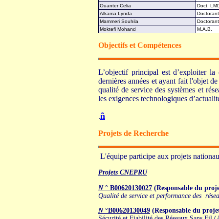
Ouanter Celia
Doct. LM
Alkama Lynda
Doctoran
Mammeri Souhila
Doctoran
Moktefi Mohand
M.A.B.
Objectifs et Compétences
L’objectif principal est d’exploiter 
dernières années et ayant fait l'objet d
qualité de service des systèmes et rése
les exigences technologiques d’actualit
ñ
.
Projets de Recherche
L'équipe participe aux projets nationau
Projets CNEPRU
N
° B00620130027
(Responsable du p
Qualité de service et performance des résea
N
°B00620130049
(Responsable du pro
Sécurité et Fiabilité des Réseaux Sans Fil