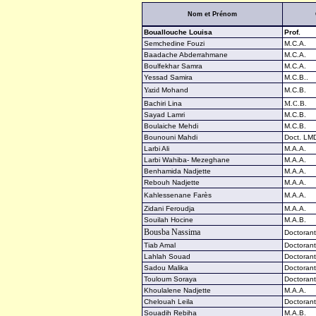
Nom et Prénom
Bouallouche Louisa
Prof.
Semchedine Fouzi
M.C.A.
Baadache Abderrahmane
M.C.A.
Boulfekhar Samra
M.C.A.
Yessad Samira
M.C.B..
Yazid
Mohand
M.C.B.
Bachiri Lina
M.C.B.
Sayad Lamri
M.C.B.
Boulaiche Mehdi
M.C.B.
Bounouni Mahdi
Doct. LM
Larbi Ali
M.A.A.
Larbi Wahiba- Mezeghane
M.A.A.
Benhamida Nadjette
M.A.A.
Rebouh Nadjette
M.A.A.
Kahlessenane Farès
M.A.A.
Zidani Feroudja
M.A.A.
Souilah Hocine
M.A.B.
Bousba Nassima
Doctoran
Tiab Amal
Doctoran
Lahlah Souad
Doctoran
Sadou Malika
Doctoran
Touloum Soraya
Doctoran
Khoulalene Nadjette
M.A.A.
Chelouah Leila
Doctoran
Souadih Rebiha
M.A.B.